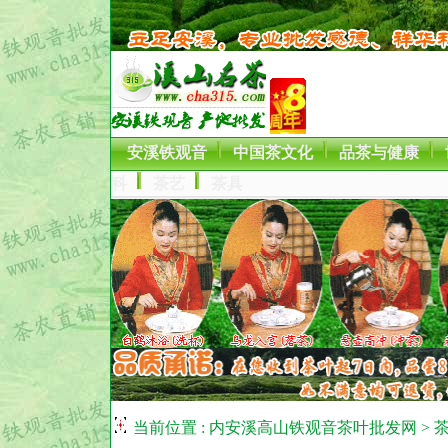
安溪铁观音
中国茶文化
品茶与健康
科
茶艺
茶具
当前位置 :
内安溪高山铁观音茶叶批发网
>